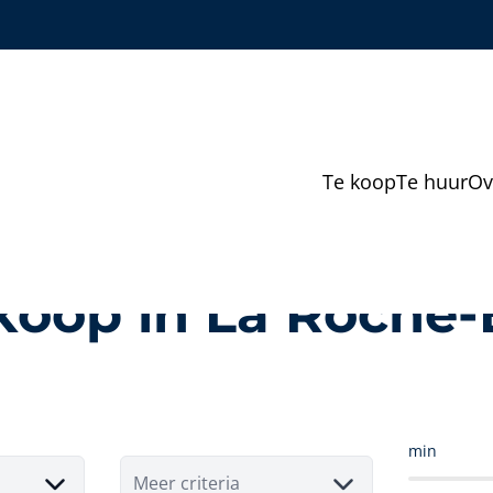
Te koop
Te huur
Ov
koop in La Roche
min
Meer criteria