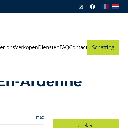
er ons
Verkopen
Diensten
FAQ
Contact
Schatting
-En-Ardenne
max
Zoeken