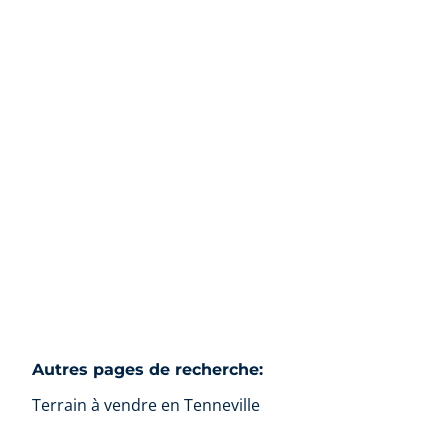
Terrain
Beaulieu -, 6972 Tenneville
(ref.
2124
)
€ 75.000
1194
m²
Autres pages de recherche
:
Terrain à vendre en Tenneville