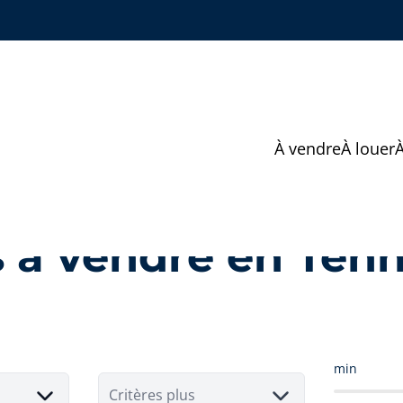
À vendre
À louer
 à vendre en Tenn
min
Critères plus