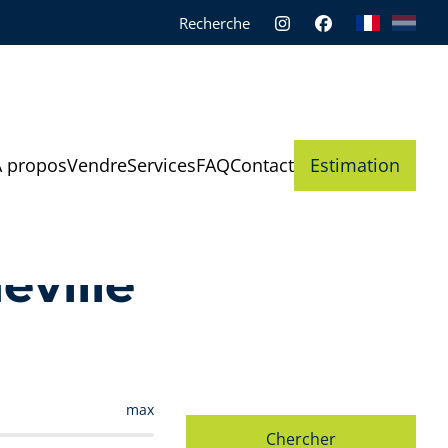
Recherche
À propos
Vendre
Services
FAQ
Contact
Estimation
eville
max
Chercher