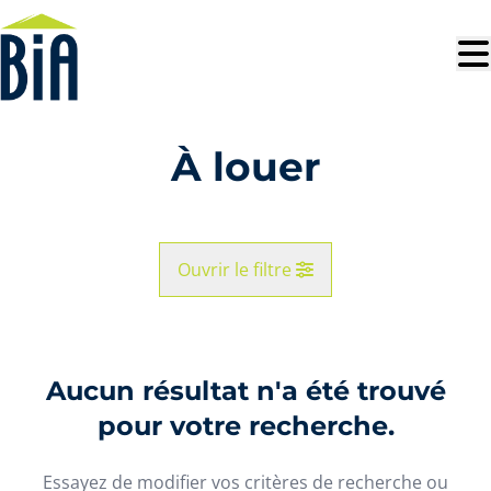
Aller au contenu principal
À louer
Ouvrir le filtre
Commune
Aucun résultat n'a été trouvé
Vue de la carte
pour votre recherche.
Type
Essayez de modifier vos critères de recherche ou
Recherche
Trier par