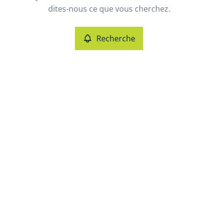
dites-nous ce que vous cherchez.
Critères plus
Recherche
Min. budget
Max. budget
Chercher