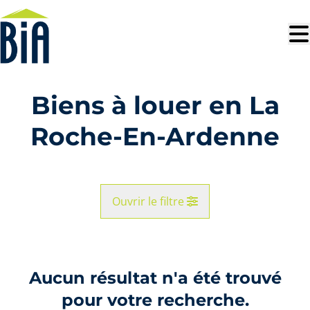
Aller au contenu principal
Biens à louer en La
Roche-En-Ardenne
Ouvrir le filtre
Commune
La Roche-En-Ardenne (6980)
Aucun résultat n'a été trouvé
Remove
Vue de la carte
pour votre recherche.