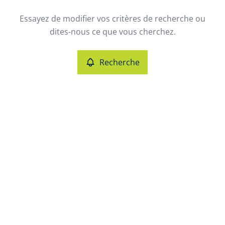
Type
Essayez de modifier vos critères de recherche ou
Recherche
Trier par
dites-nous ce que vous cherchez.
Critères plus
Recherche
Min. budget
Max. budget
Chercher