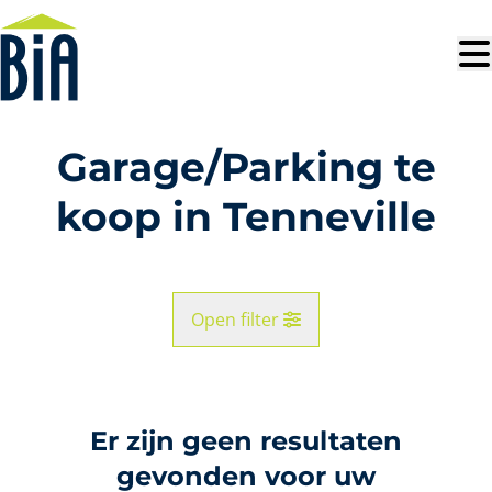
Ga naar hoofdinhoud
Garage/Parking te
koop in Tenneville
Open filter
Gemeente
Tenneville (6972)
Er zijn geen resultaten
Remove
Kaartweergave
gevonden voor uw