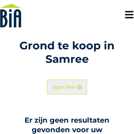
Ga naar hoofdinhoud
Grond te koop in
Samree
Open filter
Gemeente
Samree (6982)
Er zijn geen resultaten
Remove
Kaartweergave
gevonden voor uw