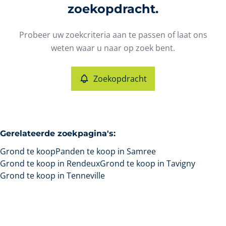
Type
zoekopdracht.
Grond
Zoekopdracht
Sorteer op
Remove
Probeer uw zoekcriteria aan te passen of laat ons
weten waar u naar op zoek bent.
Meer criteria
Zoekopdracht
Min. budget
Gerelateerde zoekpagina's
:
Max. budget
Grond te koop
Panden te koop in Samree
Grond te koop in Rendeux
Grond te koop in Tavigny
Grond te koop in Tenneville
Zoeken