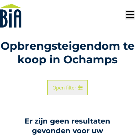
Ga naar hoofdinhoud
Opbrengsteigendom te
koop in Ochamps
Open filter
Gemeente
Ochamps (6890)
Er zijn geen resultaten
Remove
Kaartweergave
gevonden voor uw