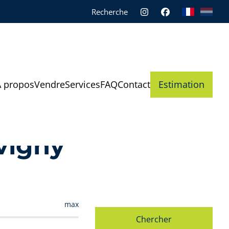
Recherche
À propos
Vendre
Services
FAQ
Contact
Estimation
vigny
max
Chercher