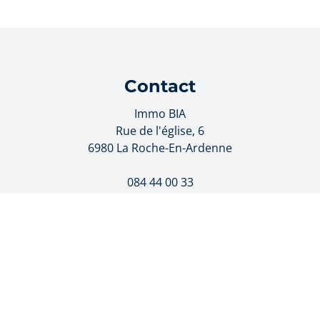
Contact
Immo BIA
Rue de l'église, 6
6980 La Roche-En-Ardenne
084 44 00 33
info@immo-bia.be
VA BE0754920613 - Agent immobilier syndic agréé par l'IPI -
 immobiliers, rue du Luxembourg 16 B, 1000 Bruxelles - Sou
ionnelle et cautionnement via AXA Belgium SA - police n° 7
ware Solutions
-
Disclaimer
-
Privacy statement
-
Cookie poli