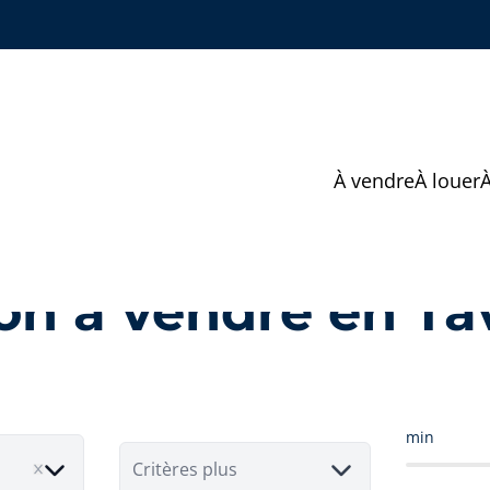
À vendre
À louer
on à vendre en Ta
min
Critères plus