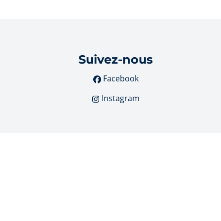
Suivez-nous
Facebook
Instagram
 507.987 (Belgique)
mis au
Code de déontologie de l'IPI
30.390.160.
cy
-
Set cookies