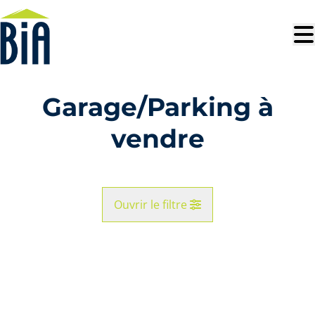
Aller au contenu principal
Garage/Parking à
vendre
Ouvrir le filtre
Commune
Vue de la carte
Type